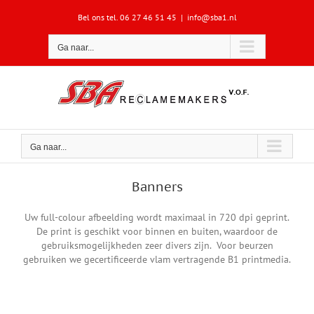
Ga
Bel ons tel. 06 27 46 51 45
|
info@sba1.nl
naar
inhoud
Ga naar...
Ga naar...
Banners
Uw full-colour afbeelding wordt maximaal in 720 dpi geprint.
De print is geschikt voor binnen en buiten, waardoor de
gebruiksmogelijkheden zeer divers zijn. Voor beurzen
gebruiken we gecertificeerde vlam vertragende B1 printmedia.