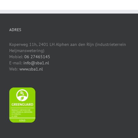
ADRES
Koperweg 11h, 2401 LH Alphen aan den Rijn (industrieterrein
Heijmanswetering)
Mobiel:
06 27465145
E-mail:
info@sba1.nl
Web:
www.sba1.nl