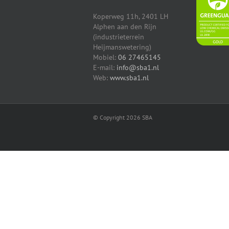
Koperweg 11h, 2401 LH
Alphen aan den Rijn
(industrieterrein
Heijmanswetering)
Mobiel:
06 27465145
E-mail:
info@sba1.nl
Web:
www.sba1.nl
© Copyright
2026 SBA