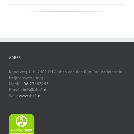
ADRES
Koperweg 11h, 2401 LH Alphen aan den Rijn (industrieterrein
Heijmanswetering)
Mobiel:
06 27465145
E-mail:
info@sba1.nl
Web:
www.sba1.nl