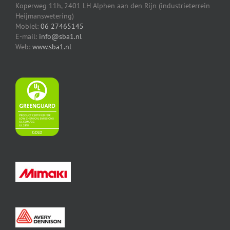
Koperweg 11h, 2401 LH Alphen aan den Rijn (industrieterrein
Heijmanswetering)
Mobiel:
06 27465145
E-mail:
info@sba1.nl
Web:
www.sba1.nl