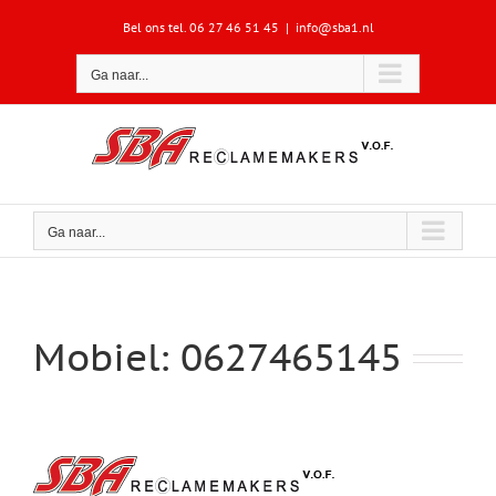
Ga
Bel ons tel. 06 27 46 51 45
|
info@sba1.nl
naar
inhoud
Ga naar...
Ga naar...
Mobiel: 0627465145